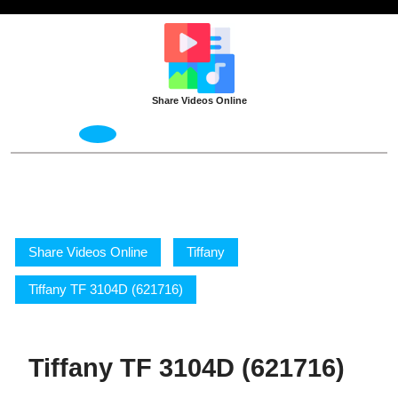
Skip
to
content
Share Videos Online
Open
Menu
Share Videos Online
Tiffany
Tiffany TF 3104D (621716)
Tiffany TF 3104D (621716)