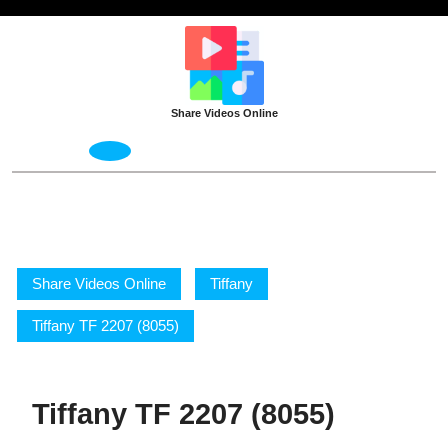
Skip
to
content
Share Videos Online
Open
Menu
Share Videos Online
Tiffany
Tiffany TF 2207 (8055)
Tiffany TF 2207 (8055)