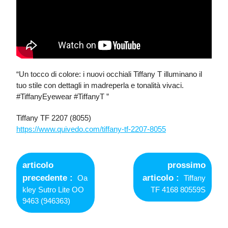
“Un tocco di colore: i nuovi occhiali Tiffany T illuminano il
tuo stile con dettagli in madreperla e tonalità vivaci.
#TiffanyEyewear #TiffanyT ”
Tiffany TF 2207 (8055)
https://www.quivedo.com/tiffany-tf-2207-8055
Navigazione
articoli
articolo
prossimo
Older
Newer
precedente
articolo
Oa
Tiffany
Posts
Posts
kley Sutro Lite OO
TF 4168 80559S
9463 (946363)