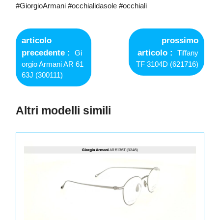
#GiorgioArmani #occhialidasole #occhiali
Navigazione
articoli
articolo
prossimo
Older
Newer
precedente
articolo
Gi
Tiffany
Posts
Posts
orgio Armani AR 61
TF 3104D (621716)
63J (300111)
Altri modelli simili