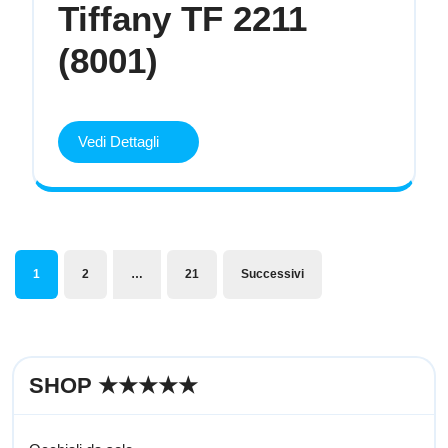
Tiffany TF 2211
Tiffany
(8001)
TF
2211
Vedi
Vedi Dettagli
Dettagli
(8001)
Paginazione
1
2
…
21
Successivi
degli
articoli
SHOP ★★★★★