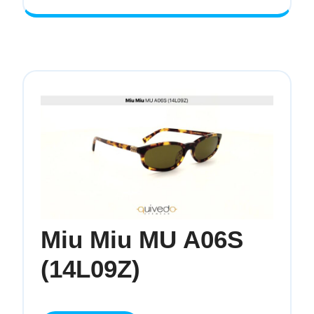
S
OO
9496
(9496
Miu Miu MU A06S
Miu
(14L09Z)
Miu