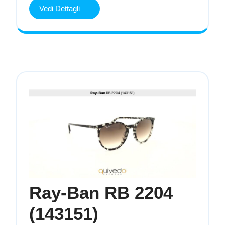
MU
Vedi
Vedi Dettagli
Dettagli
A06S
(14L09Z)
Ray-Ban RB 2204
Ray-
(143151)