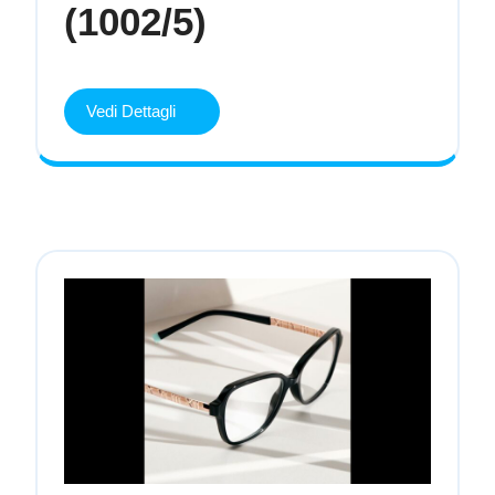
Versace
(1002/5)
VE
2245
Vedi
Vedi Dettagli
Dettagli
(1002/5)