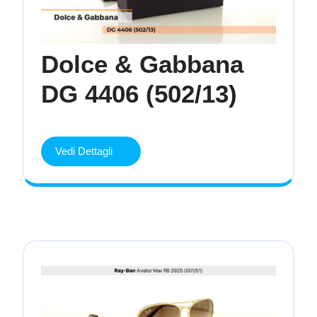
Dolce & Gabbana
Dolce
DG 4406 (502/13)
&
Gabba
Vedi
Vedi Dettagli
Dettagli
DG
4406
(502/13