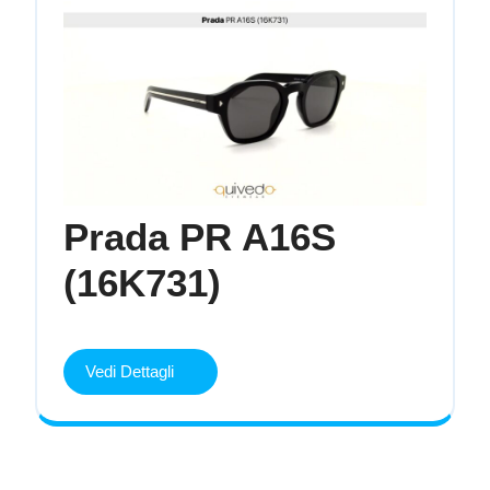
(001/51)
Prada PR A16S
Prada
(16K731)
PR
A16S
Vedi
Vedi Dettagli
Dettagli
(16K731)