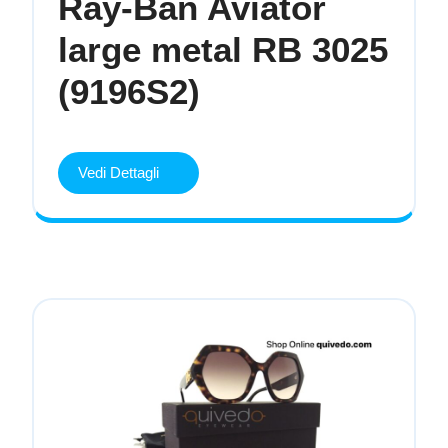
Ray-Ban Aviator
large metal RB 3025
Ray-
(9196S2)
Ban
Aviator
Vedi
Vedi Dettagli
Dettagli
large
metal
RB
3025
(9196S2)