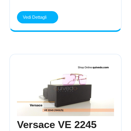
Ban
RB
Vedi
Vedi Dettagli
Dettagli
2204
(143151)
Versace VE 2245