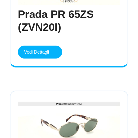
Prada PR 65ZS
Prada
(ZVN20I)
PR
65ZS
(ZVN20I)
Vedi Dettagli
Vedi
Dettagli