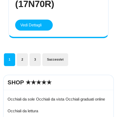
Prada
(17N70R)
PR
B15S
(17N70R)
Vedi Dettagli
Vedi
Dettagli
Paginazione
1
2
3
Successivi
degli
articoli
SHOP ★★★★★
Occhiali da sole
Occhiali da vista
Occhiali graduati online
Occhiali da lettura