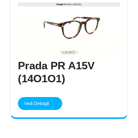
Prada PR A15V
Prada
(14O1O1)
PR
A15V
(14O1O1)
Vedi Dettagli
Vedi
Dettagli