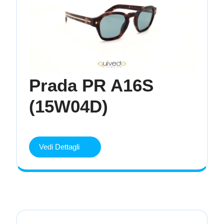
Prada PR A16S
Prada
(15W04D)
PR
A16S
(15W04D)
Vedi Dettagli
Vedi
Dettagli