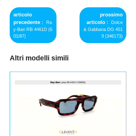
Navigazione
articoli
articolo
prossimo
Older
Newer
precedente
articolo
Ra
Dolce
Posts
Posts
y-Ban RB 4461D (6
& Gabbana DG 451
01/87)
9 (346173)
Altri modelli simili