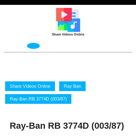
Skip
to
content
Share Videos Online
Open
Menu
Share Videos Online
Ray Ban
Ray-Ban RB 3774D (003/87)
Ray-Ban RB 3774D (003/87)