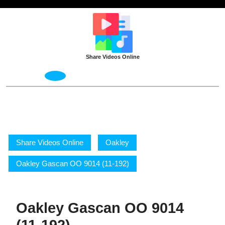
Skip
to
content
Share Videos Online
Open
Menu
Share Videos Online
Oakley
Oakley Gascan OO 9014 (11-192)
Oakley Gascan OO 9014