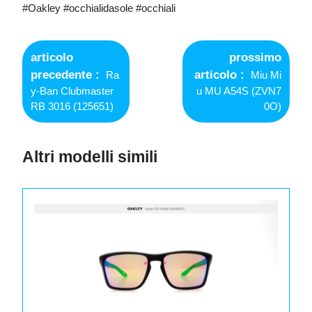
#Oakley #occhialidasole #occhiali
Navigazione
articoli
articolo
prossimo
Older
Newer
precedente
articolo
Ra
Miu Mi
Posts
Posts
y-Ban Clubmaster
u MU A54S (ZVN7
RB 3016 (125651)
0O)
Altri modelli simili